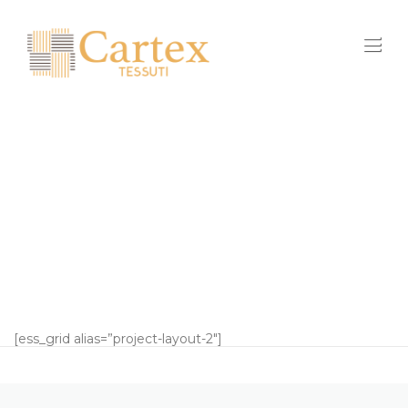
Skip
to
content
PROJECT FULL WIDTH
The most powerful things we do.
[ess_grid alias=”project-layout-2″]