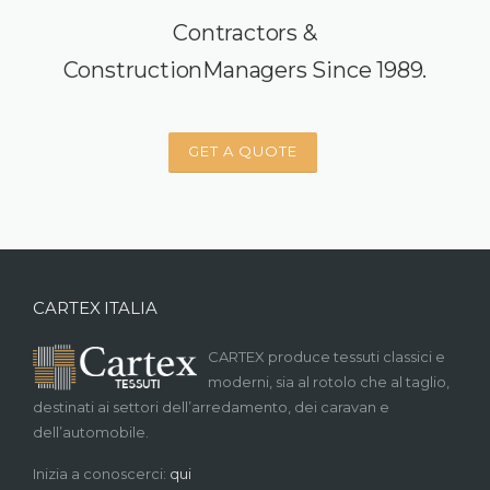
Contractors &
ConstructionManagers Since 1989.
GET A QUOTE
CARTEX ITALIA
CARTEX produce tessuti classici e
moderni, sia al rotolo che al taglio,
destinati ai settori dell’arredamento, dei caravan e
dell’automobile.
Inizia a conoscerci:
qui