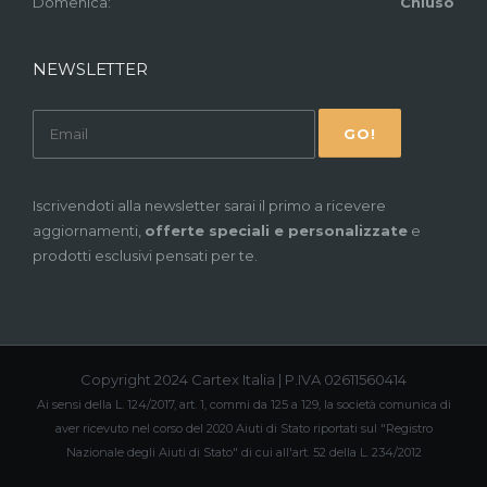
Domenica:
Chiuso
NEWSLETTER
Iscrivendoti alla newsletter sarai il primo a ricevere
aggiornamenti,
offerte speciali e personalizzate
e
prodotti esclusivi pensati per te.
Copyright 2024 Cartex Italia | P.IVA 02611560414
Ai sensi della L. 124/2017, art. 1, commi da 125 a 129, la società comunica di
aver ricevuto nel corso del 2020 Aiuti di Stato riportati sul "Registro
Nazionale degli Aiuti di Stato" di cui all'art. 52 della L. 234/2012