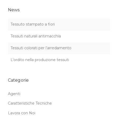
R
A
News
T
I
P
Tessuto stampato a fiori
E
R
Tessuti naturali antimacchia
L
’
Tessuti colorati per l’arredamento
A
R
R
L’ordito nella produzione tessuti
E
D
A
Categorie
M
E
N
Agenti
T
O
Caratteristiche Tecniche
”
Lavora con Noi