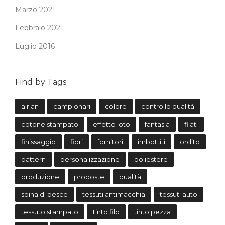
Marzo 2021
Febbraio 2021
Luglio 2016
Find by Tags
airlan
campionari
colore
controllo qualità
cotone stampato
effetto loto
fantasia
filati
finissaggio
fiori
fornitori
imbottiti
ordito
pattern
personalizzazione
poliestere
produzione
proposte
qualità
spina di pesce
tessuti antimacchia
tessuti auto
tessuto stampato
tinto filo
tinto pezza