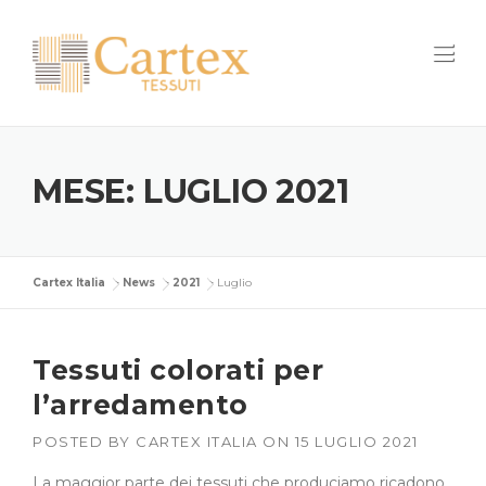
Skip
to
content
MESE:
LUGLIO 2021
Cartex Italia
>
News
>
2021
>
Luglio
Tessuti colorati per
l’arredamento
POSTED BY
CARTEX ITALIA
ON
15 LUGLIO 2021
La maggior parte dei tessuti che produciamo ricadono