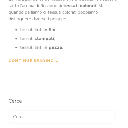
sotto l’ampia definizione di
tessuti colorati
. Ma
quando parliamo di tessuti colorati dobbiamo
distinguere diverse tipologie:
tessuti tinti
in filo
;
tessuti
stampati
;
tessuti tinti
in pezza
.
“
CONTINUE READING
→
T
E
S
S
U
T
Cerca
I
C
O
Ricerca
L
per:
O