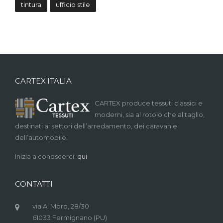
tintura
ufficio stile
CARTEX ITALIA
CARTEX produce tessuti classici e
moderni, sia al rotolo che al taglio,
destinati ai settori dell’arredamento, dei caravan e
dell’automobile.
Inizia a conoscerci:
qui
CONTATTI
via A. Moro, 28/30
61033 Fermignano (PU)