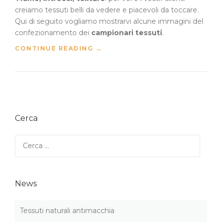
creiamo tessuti belli da vedere e piacevoli da toccare.
Qui di seguito vogliamo mostrarvi alcune immagini del
confezionamento dei
campionari tessuti
.
“
CONTINUE READING
→
C
A
M
P
I
O
Cerca
N
A
R
Ricerca
I
per:
T
E
S
News
S
U
T
Tessuti naturali antimacchia
I