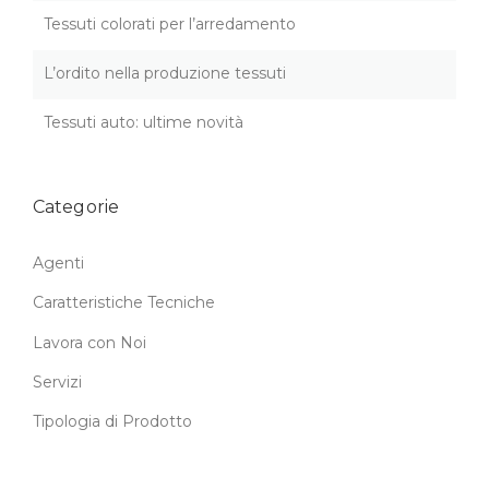
:
Tessuti colorati per l’arredamento
I
M
L’ordito nella produzione tessuti
M
A
G
Tessuti auto: ultime novità
I
N
I
Categorie
D
A
L
Agenti
L
A
Caratteristiche Tecniche
B
O
Lavora con Noi
R
Servizi
A
T
Tipologia di Prodotto
O
R
I