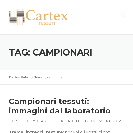
Skip
to
content
TAG:
CAMPIONARI
Cartex Italia
>
News
>
campionari
Campionari tessuti:
immagini dal laboratorio
POSTED BY
CARTEX ITALIA
ON
8 NOVEMBRE 2021
Trame, intrecci, texture
: per voi e i vostri clienti