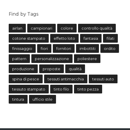
Find by Tags
airlan
campionari
colore
controllo qualità
cotone stampato
effetto loto
fantasia
filati
finissaggio
fiori
fornitori
imbottiti
ordito
pattern
personalizzazione
poliestere
produzione
proposte
qualità
spina di pesce
tessuti antimacchia
tessuti auto
tessuto stampato
tinto filo
tinto pezza
tintura
ufficio stile